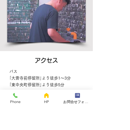
アクセス
バス
｢大雲寺前停留所｣より徒歩1～3分
｢東中央町停留所｣より徒歩5分
その他
Phone
HP
お問合せフォーム
路面電車
清輝橋行き｢大雲寺前｣下車
（停留所は交差点の中です。横断歩道を
渡って南西角。）
10階建の建物の1階（黄色い看板が目印）